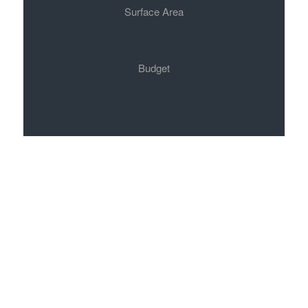
Surface Area
44
000
.
$
Budget