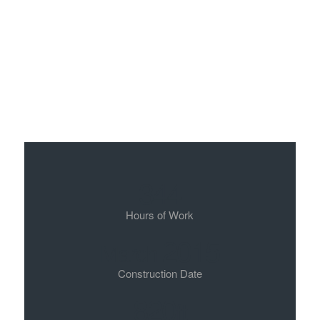
344
Hours of Work
2015
March
Construction Date
820
ft